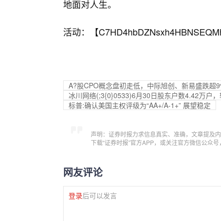
地面对人生。
活动：【
C7HD4hbDZNsxh4HBNSEQM
A?股CPO概念盘初走低，中际旭创、新易盛跌超9
冰川网络(;3{0}0533)6月30日股东户数4.42万户
标普:确认美国主权评级为“AA+/A-1+” 展望稳定
声明：证券时报力求信息真实、准确，文章提及内
下载“证券时报”官方APP，或关注官方微信公众
网友评论
登录
后可以发言