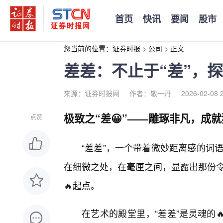
首页
快讯
要闻
股市
您当前的位置：
证券时报
>
公司
>
正文
差差：不止于“差”，
来源：证券时报网
作者：敬一丹
2026-02-08 
极致之“差😀”——雕琢非凡，成
点赞
“差差”，一个带着微妙距离感的词语
在细微之处，在毫厘之间，显露出那份令
🔥起点。
在艺术的殿堂里，“差差”是灵魂的